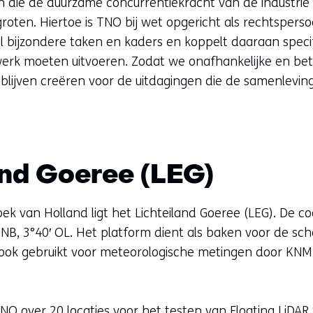
n die de duurzame concurrentiekracht van de industrie 
roten. Hiertoe is TNO bij wet opgericht als rechtsper
l bijzondere taken en kaders en koppelt daaraan spec
werk moeten uitvoeren. Zodat we onafhankelijke en be
blijven creëren voor de uitdagingen die de samenleving
and Goeree (LEG)
k van Holland ligt het Lichteiland Goeree (LEG). De co
′ NB, 3°40′ OL. Het platform dient als baken voor de s
ok gebruikt voor meteorologische metingen door KNMI
NO over 20 locaties voor het testen van Floating LiDAR