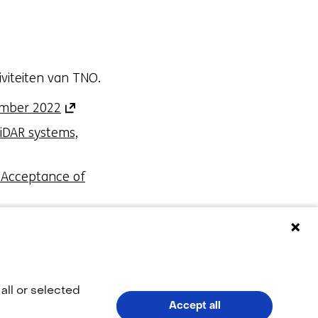
iviteiten van TNO.
(opent
tember 2022
in
iDAR systems,
nieuw
venster)
 Acceptance of
(verwijst
naar
een
bliceerd in mei
andere
website)
all or selected
Accept all