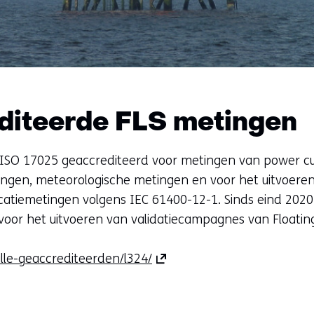
diteerde FLS metingen
 ISO 17025 geaccrediteerd voor metingen van power c
ngen, meteorologische metingen en voor het uitvoere
ficatiemetingen volgens IEC 61400-12-1. Sinds eind 202
voor het uitvoeren van validatiecampagnes van Floatin
(opent
alle-geaccrediteerden/l324/
in
nieuw