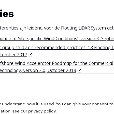
venster)
(verwijst
ies
naar
een
renties zijn leidend voor de Floating LiDAR System act
andere
website)
ation of Site-specific Wind Conditions’, version 3, Sep
 group study on recommended practices. 18 Floating L
(opent
September 2017
in
ffshore Wind Accelerator Roadmap for the Commercial
nieuw
(opent
Technology, version 2.0, October 2018
venster)
in
ijn voor Floating LiDAR Systems - IEC 61400-50-4 is gepu
(verwijst
nieuw
naar
venster)
een
(verwijst
andere
r understand how it is used. You can give your consent to 
naar
website)
tion, see our privacy policy.
een