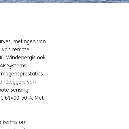
urves, metingen van
n van remote
TNO Windenergie ook
DAR Systems.
rmogensprestaties
rondleggers van
mote Sensing
EC 61400-50-4. Met
n kennis om