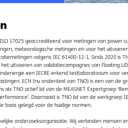
en
 ISO 17025 geaccrediteerd voor metingen van power c
ngen, meteorologische metingen en voor het uitvoere
ficatiemetingen volgens IEC 61400-12-1. Sinds 2020 is 
 het uitvoeren van validatiecampagnes van Floating Li
indenergie een IECRE-erkend testlaboratorium voor ve
stingen. ECN (nu onderdeel van TNO) is een van de g
s als TNO actief lid van de MEASNET Expertgroep ‘Re
Performance’. Daarnaast is TNO lid van de werkgroep I
de basis gelegd voor de huidige normen.
elijke onderzoeksorganisatie. Wij verbinden mensen e