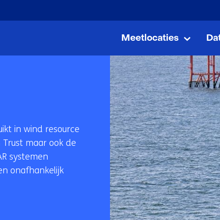
Ga
naar
Meetlocaties
Da
de
Meetloc
Uitklap
inhoud
ikt in wind resource
 Trust maar ook de
DAR systemen
een onafhankelijk