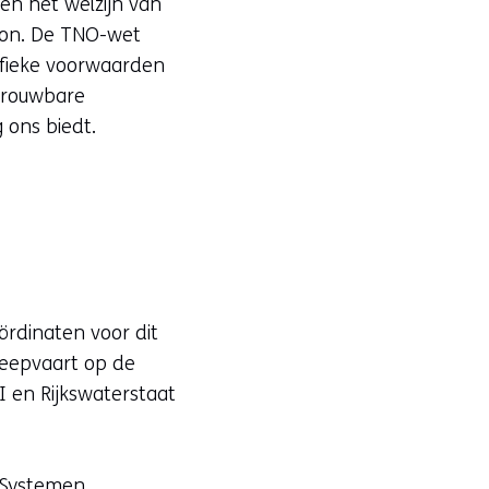
en het welzijn van
soon. De TNO-wet
ifieke voorwaarden
trouwbare
 ons biedt.
ördinaten voor dit
cheepvaart op de
 en Rijkswaterstaat
 Systemen.