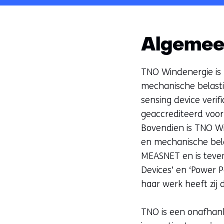
Algeme
TNO Windenergie is
mechanische belasti
sensing device veri
geaccrediteerd voor
Bovendien is TNO W
en mechanische bela
MEASNET en is teven
Devices’ en ‘Power 
haar werk heeft zij 
TNO is een onafhank