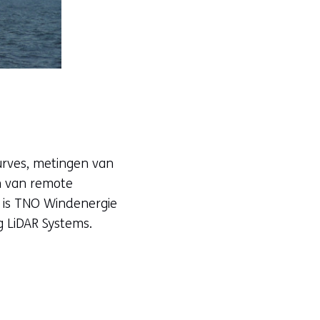
urves, metingen van
n van remote
0 is TNO Windenergie
g LiDAR Systems.