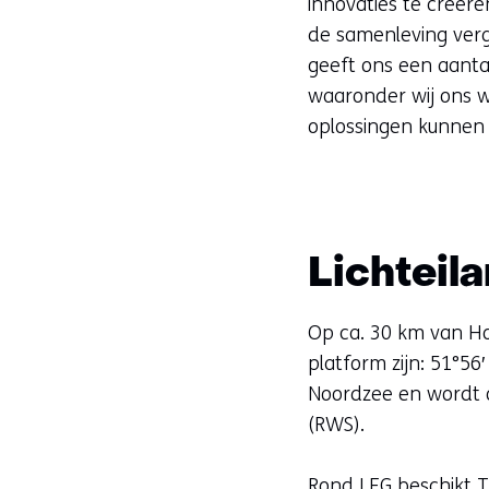
innovaties te creëre
de samenleving verg
geeft ons een aanta
waaronder wij ons 
oplossingen kunnen 
Lichteil
Op ca. 30 km van Hoe
platform zijn: 51°56
Noordzee en wordt o
(RWS).
Rond LEG beschikt T