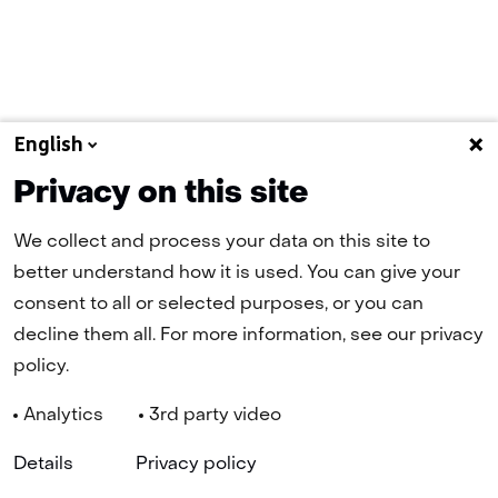
English
Privacy on this site
We collect and process your data on this site to
better understand how it is used. You can give your
consent to all or selected purposes, or you can
decline them all. For more information, see our privacy
policy.
Analytics
3rd party video
Details
Privacy policy
Navigatie
Cookies
Privacy statement
Disclaimer
Toegankelijkheid