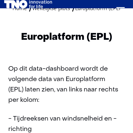
Home
Wekelijkse plots
Ga
Europlatform (EPL)
naar
de
inhoud
Europlatform (EPL)
Op dit data-dashboard wordt de
volgende data van Europlatform
(EPL) laten zien, van links naar rechts
per kolom:
- Tijdreeksen van windsnelheid en -
richting