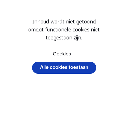
in
nieuw
venster)
Hier
Inhoud wordt niet getoond
(verwijst
kan
omdat functionele cookies niet
naar
Cookievoorkeur
het
toegestaan zijn.
een
wijzigen
gebruik
andere
van
Cookies
website)
cookies
Alle cookies toestaan
op
deze
Cookievoorkeuren
website
beheren
worden
toegestaan
of
geweigerd.